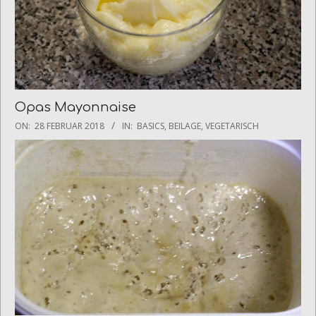
Opas Mayonnaise
2018-
ON:
28 FEBRUAR 2018
IN:
BASICS
,
BEILAGE
,
VEGETARISCH
02-
28