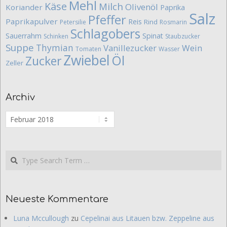
Mehl
Käse
Milch
Olivenöl
Koriander
Paprika
Salz
Pfeffer
Paprikapulver
Reis
Rind
Petersilie
Rosmarin
Schlagobers
Sauerrahm
Spinat
Schinken
Staubzucker
Suppe
Thymian
Vanillezucker
Wein
Tomaten
Wasser
Zwiebel
Öl
Zucker
Zeller
Archiv
Archiv
Search
Neueste Kommentare
Luna Mccullough
zu
Cepelinai aus Litauen bzw. Zeppeline aus