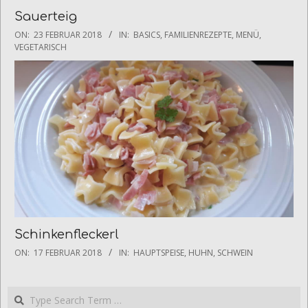
Sauerteig
2018-
ON:
23 FEBRUAR 2018
IN:
BASICS
,
FAMILIENREZEPTE
,
MENÜ
,
02-
VEGETARISCH
23
Schinkenfleckerl
2018-
ON:
17 FEBRUAR 2018
IN:
HAUPTSPEISE
,
HUHN
,
SCHWEIN
02-
17
Search