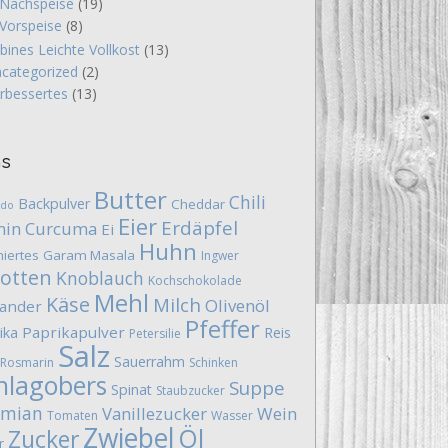
Nachspeise
(19)
Vorspeise
(8)
bines Leichte Vollkost
(13)
categorized
(2)
rbessertes
(13)
gs
Butter
Chili
Backpulver
Cheddar
ado
Eier
Erdäpfel
in
Curcuma
Ei
Huhn
hiertes
Garam Masala
Ingwer
otten
Knoblauch
Kochschokolade
Mehl
Käse
Milch
Olivenöl
iander
Pfeffer
Paprikapulver
ika
Reis
Petersilie
Salz
Sauerrahm
Rosmarin
Schinken
hlagobers
Suppe
Spinat
Staubzucker
ymian
Vanillezucker
Wein
Tomaten
Wasser
Zwiebel
Öl
Zucker
r