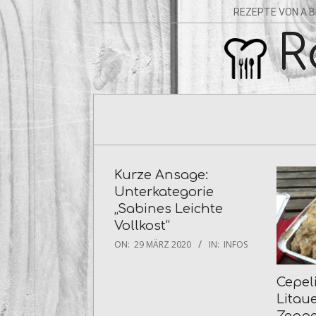
Skip
Navigation
REZEPTE VON A B
to
Menu
R
content
Kurze Ansage:
Unterkategorie
„Sabines Leichte
Vollkost“
2020-
ON:
29 MÄRZ 2020
IN:
INFOS
03-
29
Cepel
Litau
Zeppe