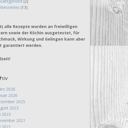
categorized
(2)
rbessertes
(13)
t) alle Rezepte wurden an freiwilligen
ern sowie der Köchin ausgetestet, für
chmack, Wirkung und Gelingen kann aber
t garantiert werden.
zeit!
hiv
rz 2026
nuar 2026
zember 2025
gust 2023
li 2023
vember 2021
li 2021