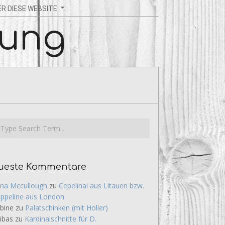
R DIESE WEBSITE
rung
rch
ueste Kommentare
na Mccullough
zu
Cepelinai aus Litauen bzw.
ppeline aus London
bine
zu
Palatschinken (mit Holler)
ibas
zu
Kardinalschnitte für D.