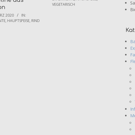
Sa
VEGETARISCH
02
on
Bi
RZ 2020
IN:
NTE
,
HAUPTSPEISE
,
RIND
Kat
Ba
Ex
Fa
Fl
In
M