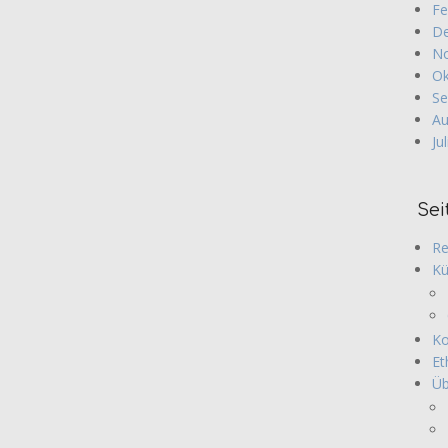
Fe
De
No
Ok
Se
Au
Ju
Sei
Re
Kü
Ko
Et
Üb