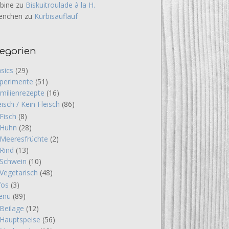
bine
zu
Biskuitroulade à la H.
enchen
zu
Kürbisauflauf
egorien
sics
(29)
perimente
(51)
milienrezepte
(16)
eisch / Kein Fleisch
(86)
Fisch
(8)
Huhn
(28)
Meeresfrüchte
(2)
Rind
(13)
Schwein
(10)
Vegetarisch
(48)
fos
(3)
enü
(89)
Beilage
(12)
Hauptspeise
(56)