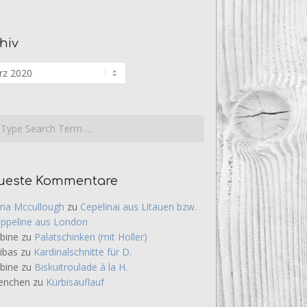
hiv
iv
rch
ueste Kommentare
na Mccullough
zu
Cepelinai aus Litauen bzw.
ppeline aus London
bine
zu
Palatschinken (mit Holler)
ibas
zu
Kardinalschnitte für D.
bine
zu
Biskuitroulade à la H.
enchen
zu
Kürbisauflauf