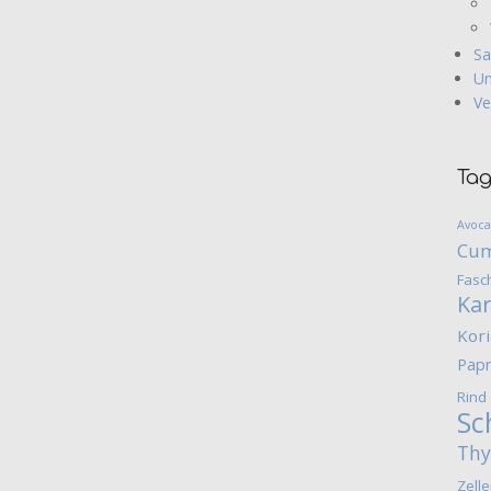
Sa
Un
Ve
Ta
Avoc
Cum
Fasc
Kar
Kor
Papr
Rind
Sc
Th
Zelle