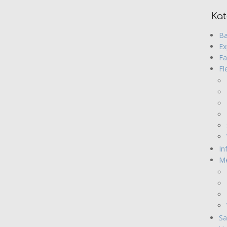
Kat
Ba
Ex
Fa
Fl
In
M
Sa