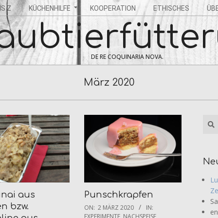
IS Z
KÜCHENHILFE
KOOPERATION
ETHISCHES
ÜBE
aubtierfütte
DE RE COQUINARIA NOVA.
März 2020
Sea
Ne
Lu
Ze
inai aus
Punschkrapfen
Sa
2020-
en bzw.
ON:
2 MÄRZ 2020
IN:
en
03-
EXPERIMENTE
,
NACHSPEISE
,
line aus