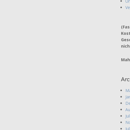
Un
Ve
(Fas
Kost
Ges
nich
Mahl
Arc
Mä
Ja
De
Au
Ju
No
Ju