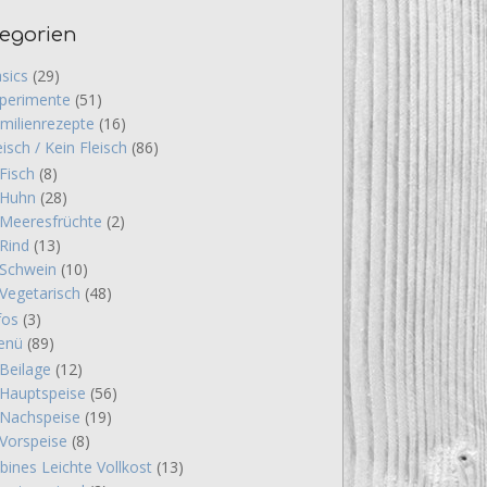
egorien
sics
(29)
perimente
(51)
milienrezepte
(16)
eisch / Kein Fleisch
(86)
Fisch
(8)
Huhn
(28)
Meeresfrüchte
(2)
Rind
(13)
Schwein
(10)
Vegetarisch
(48)
fos
(3)
enü
(89)
Beilage
(12)
Hauptspeise
(56)
Nachspeise
(19)
Vorspeise
(8)
bines Leichte Vollkost
(13)