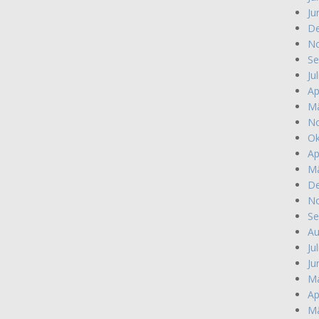
Ju
De
No
Se
Ju
Ap
Mä
No
Ok
Ap
Mä
De
No
Se
Au
Ju
Ju
Ma
Ap
Mä