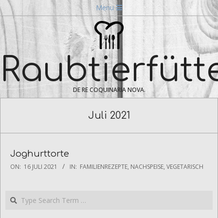
Skip
Navigation
Menu
to
Menu
content
Raubtierfütt
DE RE COQUINARIA NOVA.
Juli 2021
Joghurttorte
2021-
ON:
16 JULI 2021
IN:
FAMILIENREZEPTE
,
NACHSPEISE
,
VEGETARISCH
07-
16
Search