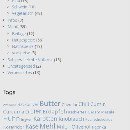
Rind
(13)
Schwein
(10)
Vegetarisch
(48)
Infos
(3)
Menü
(89)
Beilage
(12)
Hauptspeise
(56)
Nachspeise
(19)
Vorspeise
(8)
Sabines Leichte Vollkost
(13)
Uncategorized
(2)
Verbessertes
(13)
Tags
Butter
Chili
Cumin
Backpulver
Cheddar
Avocado
Eier
Erdäpfel
Curcuma
Ei
Faschiertes
Garam Masala
Huhn
Karotten
Knoblauch
Ingwer
Kochschokolade
Mehl
Käse
Milch
Olivenöl
Koriander
Paprika