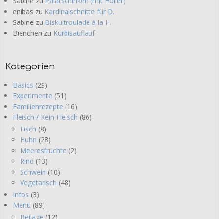
Sabine
zu
Palatschinken (mit Holler)
enibas
zu
Kardinalschnitte für D.
Sabine
zu
Biskuitroulade à la H.
Bienchen
zu
Kürbisauflauf
Kategorien
Basics
(29)
Experimente
(51)
Familienrezepte
(16)
Fleisch / Kein Fleisch
(86)
Fisch
(8)
Huhn
(28)
Meeresfrüchte
(2)
Rind
(13)
Schwein
(10)
Vegetarisch
(48)
Infos
(3)
Menü
(89)
Beilage
(12)