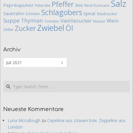
Salz
Pfeffer
Paprikapulver
Reis
Rind
Petersilie
Rosmarin
Schlagobers
Sauerrahm
Spinat
Schinken
Staubzucker
Suppe
Thymian
Vanillezucker
Wein
Tomaten
Wasser
Zwiebel
Öl
Zucker
Zeller
Archiv
Archiv
Search
Neueste Kommentare
Luna Mccullough
zu
Cepelinai aus Litauen bzw. Zeppeline aus
London