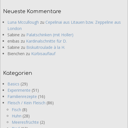
Neueste Kommentare
Luna Mccullough
zu
Cepelinai aus Litauen bzw. Zeppeline aus
London
Sabine
zu
Palatschinken (mit Holler)
enibas
zu
Kardinalschnitte für D.
Sabine
zu
Biskuitroulade à la H.
Bienchen
zu
Kürbisauflauf
Kategorien
Basics
(29)
Experimente
(51)
Familienrezepte
(16)
Fleisch / Kein Fleisch
(86)
Fisch
(8)
Huhn
(28)
Meeresfrüchte
(2)