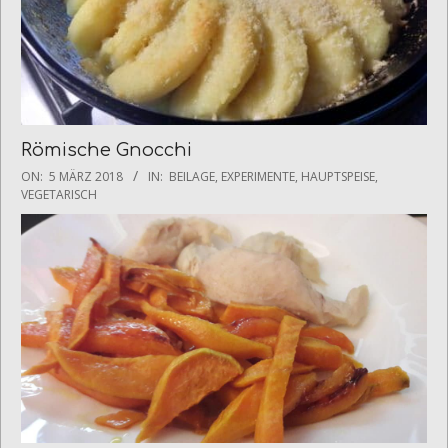
Römische Gnocchi
2018-
ON:
5 MÄRZ 2018
IN:
BEILAGE
,
EXPERIMENTE
,
HAUPTSPEISE
,
03-
VEGETARISCH
05