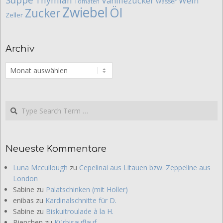
Suppe
Thymian
Vanillezucker
Wein
Tomaten
Wasser
Zwiebel
Öl
Zucker
Zeller
Archiv
Archiv
Search
Neueste Kommentare
Luna Mccullough
zu
Cepelinai aus Litauen bzw. Zeppeline aus
London
Sabine
zu
Palatschinken (mit Holler)
enibas
zu
Kardinalschnitte für D.
Sabine
zu
Biskuitroulade à la H.
Bienchen
zu
Kürbisauflauf