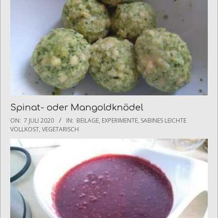
Spinat- oder Mangoldknödel
2020-
ON:
7 JULI 2020
IN:
BEILAGE
,
EXPERIMENTE
,
SABINES LEICHTE
07-
VOLLKOST
,
VEGETARISCH
07