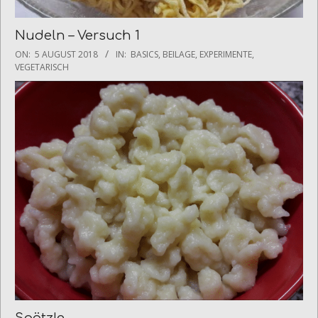
Nudeln – Versuch 1
2018-
ON:
5 AUGUST 2018
IN:
BASICS
,
BEILAGE
,
EXPERIMENTE
,
08-
VEGETARISCH
05