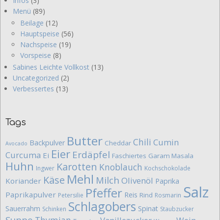
Infos
(3)
Menü
(89)
Beilage
(12)
Hauptspeise
(56)
Nachspeise
(19)
Vorspeise
(8)
Sabines Leichte Vollkost
(13)
Uncategorized
(2)
Verbessertes
(13)
Tags
Butter
Chili
Cumin
Backpulver
Cheddar
Avocado
Eier
Erdäpfel
Curcuma
Ei
Faschiertes
Garam Masala
Huhn
Karotten
Knoblauch
Ingwer
Kochschokolade
Mehl
Käse
Milch
Olivenöl
Koriander
Paprika
Salz
Pfeffer
Paprikapulver
Reis
Rind
Petersilie
Rosmarin
Schlagobers
Sauerrahm
Spinat
Schinken
Staubzucker