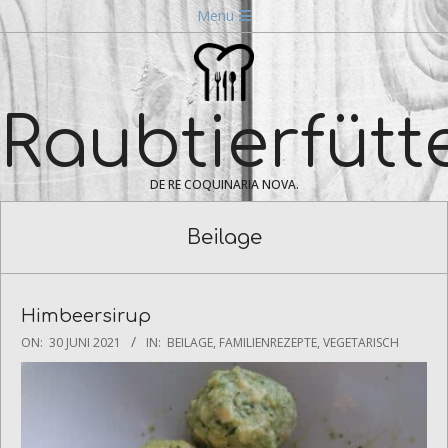
Skip
Navigation
Menu
to
Menu
content
Raubtierfütt
DE RE COQUINARIA NOVA.
Beilage
Himbeersirup
2021-
ON:
30 JUNI 2021
IN:
BEILAGE
,
FAMILIENREZEPTE
,
VEGETARISCH
06-
30