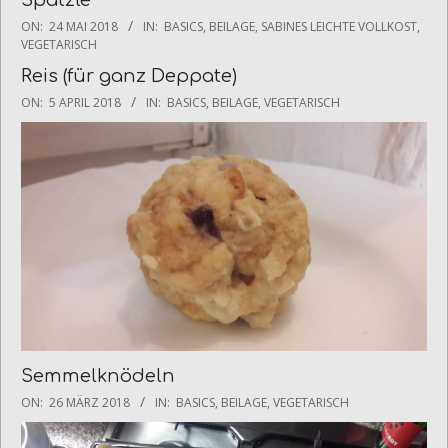
Spätzle
2018-
ON:
24 MAI 2018
IN:
BASICS
,
BEILAGE
,
SABINES LEICHTE VOLLKOST
,
05-
VEGETARISCH
24
Reis (für ganz Deppate)
2018-
ON:
5 APRIL 2018
IN:
BASICS
,
BEILAGE
,
VEGETARISCH
04-
05
Semmelknödeln
2018-
ON:
26 MÄRZ 2018
IN:
BASICS
,
BEILAGE
,
VEGETARISCH
03-
26