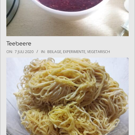
Teebeere
2020-
ON:
7 JULI 2020
IN:
BEILAGE
,
EXPERIMENTE
,
VEGETARISCH
07-
07