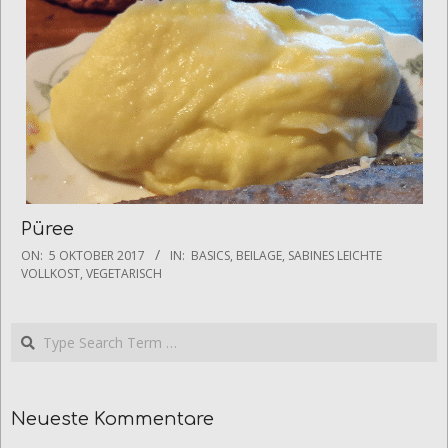
Püree
2017-
ON:
5 OKTOBER 2017
IN:
BASICS
,
BEILAGE
,
SABINES LEICHTE
10-
VOLLKOST
,
VEGETARISCH
05
Search
Neueste Kommentare