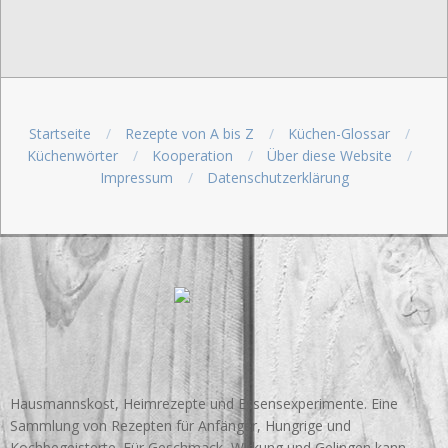
Startseite
Rezepte von A bis Z
Küchen-Glossar
Küchenwörter
Kooperation
Über diese Website
Impressum
Datenschutzerklärung
Hausmannskost, Heimrezepte und Essensexperimente. Eine
Sammlung von Rezepten für Anfänger, Hungrige und
Kochbegeisterte. Für Geschmack, Wirkung und Gelingen kann