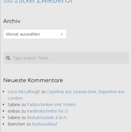
Zucker
Zeller
Archiv
Archiv
Search
Neueste Kommentare
Luna Mccullough
zu
Cepelinai aus Litauen bzw. Zeppeline aus
London
Sabine
zu
Palatschinken (mit Holler)
enibas
zu
Kardinalschnitte für D.
Sabine
zu
Biskuitroulade à la H.
Bienchen
zu
Kürbisauflauf