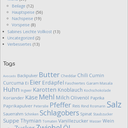
Beilage
(12)
Hauptspeise
(56)
Nachspeise
(19)
Vorspeise
(8)
Sabines Leichte Vollkost
(13)
Uncategorized
(2)
Verbessertes
(13)
Tags
Butter
Chili
Cumin
Backpulver
Cheddar
Avocado
Eier
Erdäpfel
Curcuma
Ei
Faschiertes
Garam Masala
Huhn
Karotten
Knoblauch
Ingwer
Kochschokolade
Mehl
Käse
Milch
Olivenöl
Koriander
Paprika
Salz
Pfeffer
Paprikapulver
Reis
Rind
Petersilie
Rosmarin
Schlagobers
Sauerrahm
Spinat
Schinken
Staubzucker
Suppe
Thymian
Vanillezucker
Wein
Tomaten
Wasser
Zwiebel
Öl