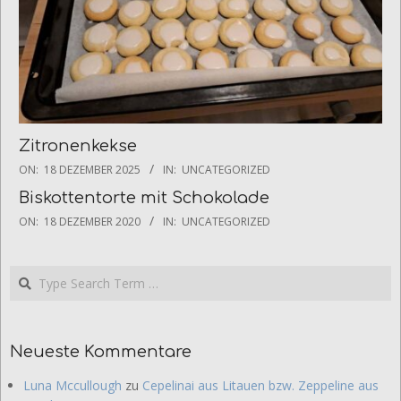
Zitronenkekse
2025-
ON:
18 DEZEMBER 2025
IN:
UNCATEGORIZED
12-
Biskottentorte mit Schokolade
18
2020-
ON:
18 DEZEMBER 2020
IN:
UNCATEGORIZED
12-
18
Search
Neueste Kommentare
Luna Mccullough
zu
Cepelinai aus Litauen bzw. Zeppeline aus