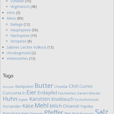
Schwein
(10)
Vegetarisch
(48)
Infos
(3)
Menü
(89)
Beilage
(12)
Hauptspeise
(56)
Nachspeise
(19)
Vorspeise
(8)
Sabines Leichte Vollkost
(13)
Uncategorized
(2)
Verbessertes
(13)
Tags
Butter
Chili
Cumin
Backpulver
Cheddar
Avocado
Eier
Erdäpfel
Curcuma
Ei
Faschiertes
Garam Masala
Huhn
Karotten
Knoblauch
Ingwer
Kochschokolade
Mehl
Käse
Milch
Olivenöl
Koriander
Paprika
Salz
Pfeffer
Paprikapulver
Reis
Rind
Petersilie
Rosmarin