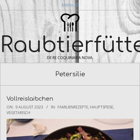
Skip
Navigation
Menu
to
Menu
content
Raubtierfütt
DE RE COQUINARIA NOVA.
Petersilie
Vollreislaibchen
2023-
ON:
9 AUGUST 2023
IN:
FAMILIENREZEPTE
,
HAUPTSPEISE
,
08-
VEGETARISCH
09