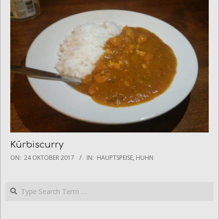
17
Kürbiscurry
2017-
ON:
24 OKTOBER 2017
IN:
HAUPTSPEISE
,
HUHN
10-
24
Search