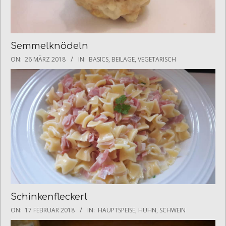
Semmelknödeln
2018-
ON:
26 MÄRZ 2018
IN:
BASICS
,
BEILAGE
,
VEGETARISCH
03-
26
Schinkenfleckerl
2018-
ON:
17 FEBRUAR 2018
IN:
HAUPTSPEISE
,
HUHN
,
SCHWEIN
02-