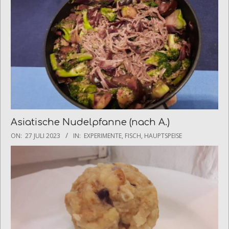
Asiatische Nudelpfanne (nach A.)
2023-
ON:
27 JULI 2023
IN:
EXPERIMENTE
,
FISCH
,
HAUPTSPEISE
07-
27