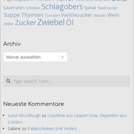
Schlagobers
Sauerrahm
Spinat
Schinken
Staubzucker
Suppe
Thymian
Vanillezucker
Wein
Tomaten
Wasser
Zwiebel
Öl
Zucker
Zeller
Archiv
Archiv
Search
Neueste Kommentare
Luna Mccullough
zu
Cepelinai aus Litauen bzw. Zeppeline aus
London
Sabine
zu
Palatschinken (mit Holler)