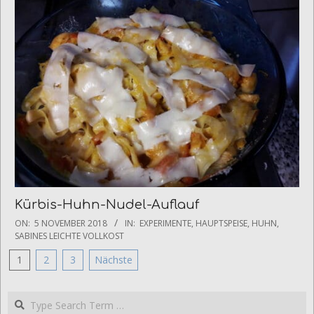
Kürbis-Huhn-Nudel-Auflauf
2018-
ON:
5 NOVEMBER 2018
IN:
EXPERIMENTE
,
HAUPTSPEISE
,
HUHN
,
11-
SABINES LEICHTE VOLLKOST
05
Seitennummerierung
1
2
3
Nächste
der
Beiträge
Search