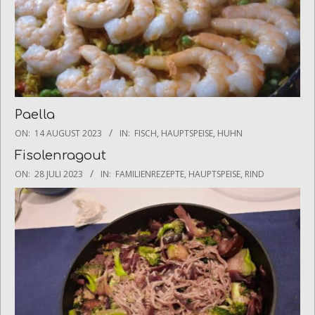
Paella
2023-
ON:
14 AUGUST 2023
IN:
FISCH
,
HAUPTSPEISE
,
HUHN
08-
Fisolenragout
14
2023-
ON:
28 JULI 2023
IN:
FAMILIENREZEPTE
,
HAUPTSPEISE
,
RIND
07-
28