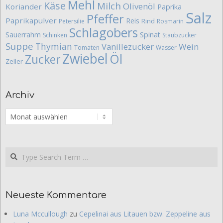
Mehl
Käse
Milch
Olivenöl
Koriander
Paprika
Salz
Pfeffer
Paprikapulver
Reis
Rind
Petersilie
Rosmarin
Schlagobers
Sauerrahm
Spinat
Schinken
Staubzucker
Suppe
Thymian
Vanillezucker
Wein
Tomaten
Wasser
Zwiebel
Öl
Zucker
Zeller
Archiv
Archiv
Search
Neueste Kommentare
Luna Mccullough
zu
Cepelinai aus Litauen bzw. Zeppeline aus