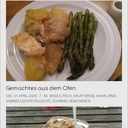
16
Gemischtes aus dem Ofen
2020-
ON:
21 APRIL 2020
IN:
BASICS
,
FISCH
,
HAUPTSPEISE
,
HUHN
,
RIND
,
04-
SABINES LEICHTE VOLLKOST
,
SCHWEIN
,
VEGETARISCH
21