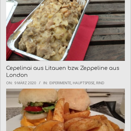
Cepelinai aus Litauen bzw. Zeppeline aus
London
2020-
ON:
9 MÄRZ 2020
IN:
EXPERIMENTE
,
HAUPTSPEISE
,
RIND
03-
09