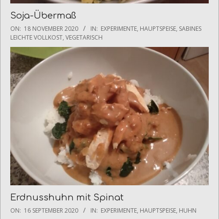
Soja-Übermaß
2020-
ON:
18 NOVEMBER 2020
IN:
EXPERIMENTE
,
HAUPTSPEISE
,
SABINES
11-
LEICHTE VOLLKOST
,
VEGETARISCH
18
Erdnusshuhn mit Spinat
2020-
ON:
16 SEPTEMBER 2020
IN:
EXPERIMENTE
,
HAUPTSPEISE
,
HUHN
09-