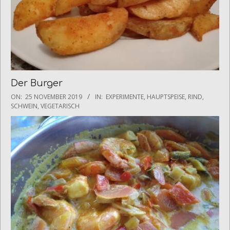
Der Burger
2019-
ON:
25 NOVEMBER 2019
IN:
EXPERIMENTE
,
HAUPTSPEISE
,
RIND
,
11-
SCHWEIN
,
VEGETARISCH
25