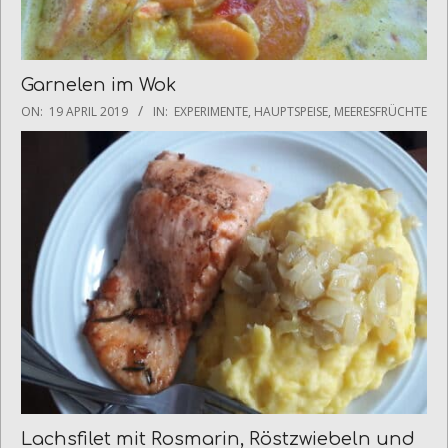
Garnelen im Wok
2019-
ON:
19 APRIL 2019
IN:
EXPERIMENTE
,
HAUPTSPEISE
,
MEERESFRÜCHTE
04-
19
Lachsfilet mit Rosmarin, Röstzwiebeln und