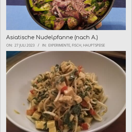
Asiatische Nudelpfanne (nach A.)
2023-
ON:
27 JULI 2023
IN:
EXPERIMENTE
,
FISCH
,
HAUPTSPEISE
07-
27