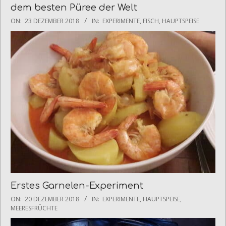
dem besten Püree der Welt
2018-
ON:
23 DEZEMBER 2018
IN:
EXPERIMENTE
,
FISCH
,
HAUPTSPEISE
12-
23
Erstes Garnelen-Experiment
2018-
ON:
20 DEZEMBER 2018
IN:
EXPERIMENTE
,
HAUPTSPEISE
,
12-
MEERESFRÜCHTE
20